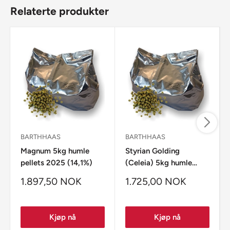
Relaterte produkter
S
BARTHHAAS
BARTHHAAS
Magnum 5kg humle
Styrian Golding
pellets 2025 (14,1%)
(Celeia) 5kg humle
pellets 2025 (4,0%)
1.897,50 NOK
1.725,00 NOK
Kjøp nå
Kjøp nå