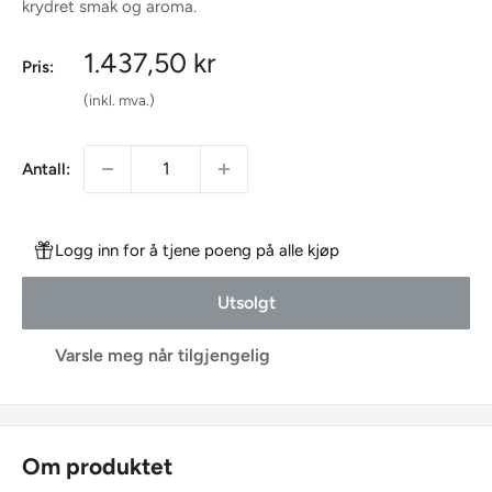
krydret smak og aroma.
Salgspris
1.437,50 kr
Pris:
(inkl. mva.)
Antall:
Logg inn for å tjene poeng på alle kjøp
Utsolgt
Varsle meg når tilgjengelig
Om produktet