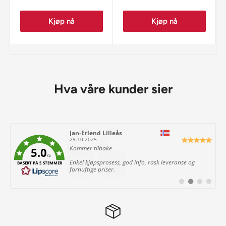
Kjøp nå
Kjøp nå
Hva våre kunder sier
Forfatter:
Jan-Erlend Lilleås
Dato:
29.10.2025
Tekst:
Kommer tilbake
5.0
/5
Enkel kjøpsprosess, god info, rask leveranse og
BASERT PÅ 5 STEMMER
fornuftige priser.
Bytt
Bytt
Bytt
Bytt
til
til
til
til
#
#
#
#
testimonial
testimonial
testimonial
testimon