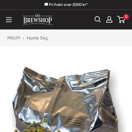
Hopp
🚚 Fri frakt over 2000 kr*
til
0
Brewshop
innholdet
PROFF
›
Humle 5kg