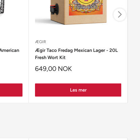
ÆGIR
PR
American
Ægir Taco Fredag Mexican Lager - 20L
Pil
Fresh Wort Kit
649,00 NOK
6
Les mer