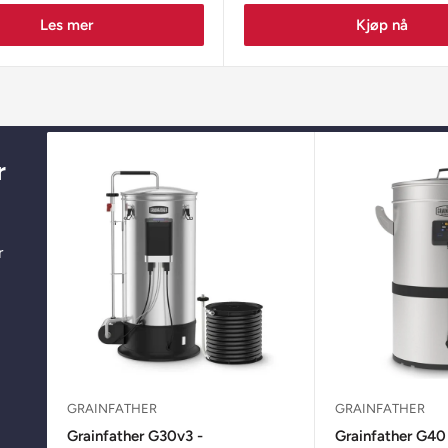
Les mer
Kjøp nå
r
r
GRAINFATHER
GRAINFATHER
Grainfather G30v3 -
Grainfather G40