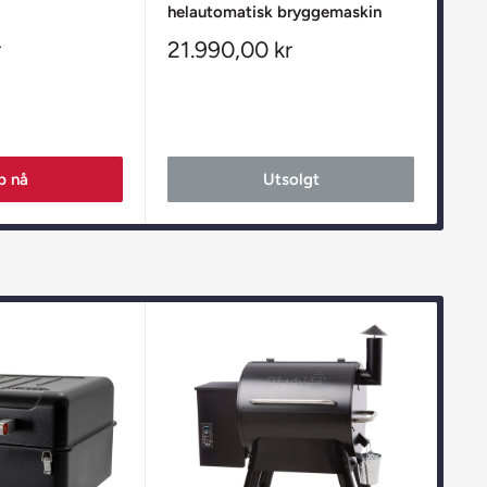
helautomatisk bryggemaskin
Bre
Salgspris
Sa
r
21.990,00 kr
6.
p nå
Utsolgt