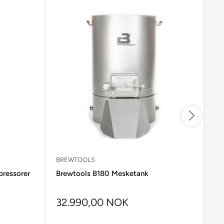
BREWTOOLS
BR
pressorer
Brewtools B180 Mesketank
Br
32.990,00 NOK
2