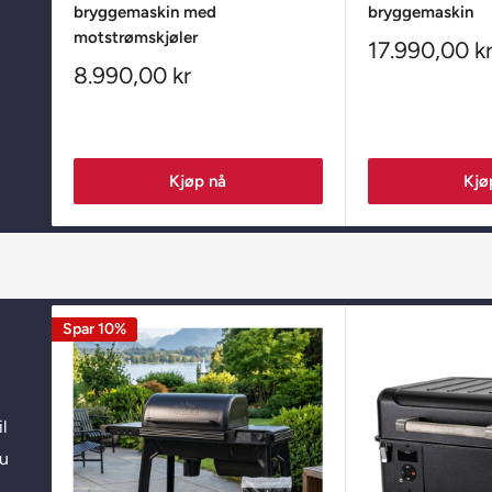
bryggemaskin med
bryggemaskin
motstrømskjøler
Salgspris
17.990,00 k
Salgspris
8.990,00 kr
Kjøp nå
Kjø
Spar 10%
l
du