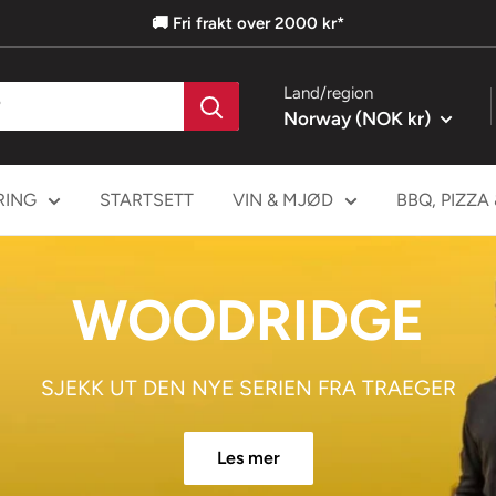
🚚 Fri frakt over 2000 kr*
Land/region
Norway (NOK kr)
RING
STARTSETT
VIN & MJØD
BBQ, PIZZA
ECH UP YOUR DR