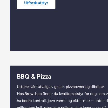
Utforsk utstyr
BBQ & Pizza
Utforsk vårt utvalg av griller, pizzaovner og tilbehør.
Hos Brewshop finner du kvalitetsutstyr for deg som vi
ha bedre kontroll, jevn varme og ekte smak – enten 
griller med kull, gass eller pellets, eller lager pizza på