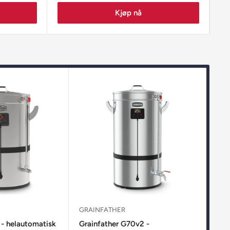
Kjøp nå
GRAINFATHER
BRE
 - helautomatisk
Grainfather G70v2 -
Bre