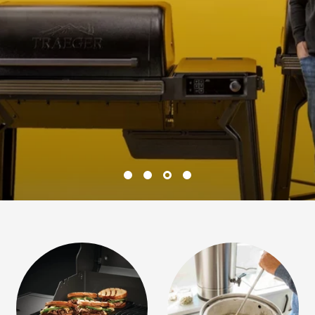
le tappetårn og kjølesystemer for servering av iskald ø
og drinker
SE UTVALGET