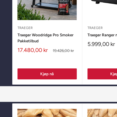
TRAEGER
TRAEGER
Traeger Woodridge Pro Smoker
Traeger Ranger m
Pakketilbud
Salgspris
5.999,00 kr
Salgspris
17.480,00 kr
Ordinær
19.426,00 kr
pris
Kjøp nå
Kjø