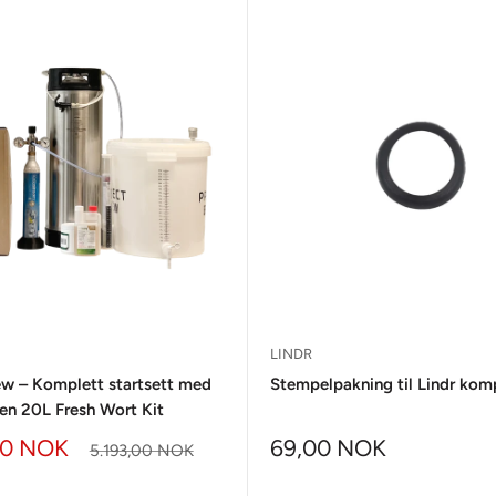
P
LINDR
ew – Komplett startsett med
Stempelpakning til Lindr kom
en 20L Fresh Wort Kit
00 NOK
69,00 NOK
5.193,00 NOK