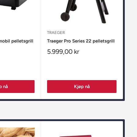
TRAEGER
TRA
obil pelletsgrill
Traeger Pro Series 22 pelletsgrill
Tra
Salgspris
Sa
5.999,00 kr
9.
p nå
Kjøp nå