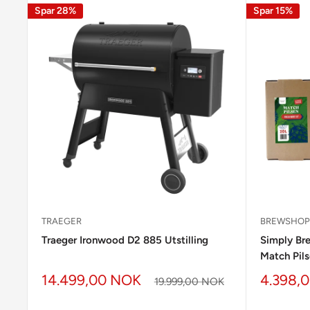
Spar
28%
Spar
15%
TRAEGER
BREWSHO
Traeger Ironwood D2 885 Utstilling
Simply Br
Match Pils
14.499,00 NOK
4.398,
19.999,00 NOK