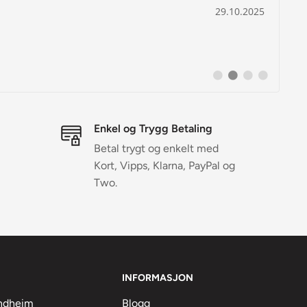
Dato:
25.10.2025
Bytt
Bytt
Bytt
Bytt
til
til
til
til
#
#
#
#
testimonial
testimonial
testimonial
testimonia
Enkel og Trygg Betaling
Betal trygt og enkelt med
Kort, Vipps, Klarna, PayPal og
Two.
INFORMASJON
ondheim
Blogg