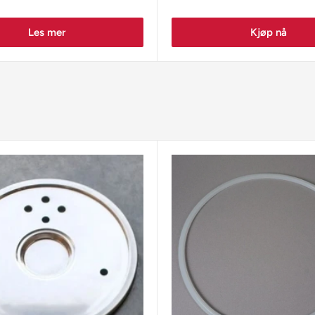
Les mer
Kjøp nå