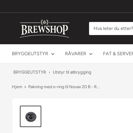
Hopp
til
innholdet
Brewshop
BRYGGEUTSTYR
RÅVARER
FAT & SERVE
BRYGGEUTSTYR
›
Utstyr til ølbrygging
Hjem
Pakning med o-ring til Novax 20 B - R...