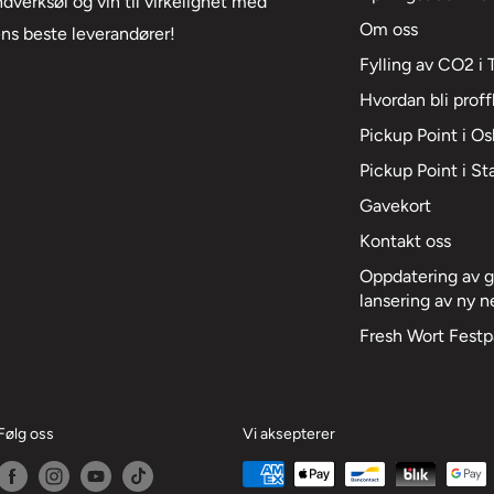
verksøl og vin til virkelighet med
Om oss
ens beste leverandører!
Fylling av CO2 i
Hvordan bli prof
Pickup Point i Os
Pickup Point i S
Gavekort
Kontakt oss
Oppdatering av g
lansering av ny n
Fresh Wort Fest
Følg oss
Vi aksepterer