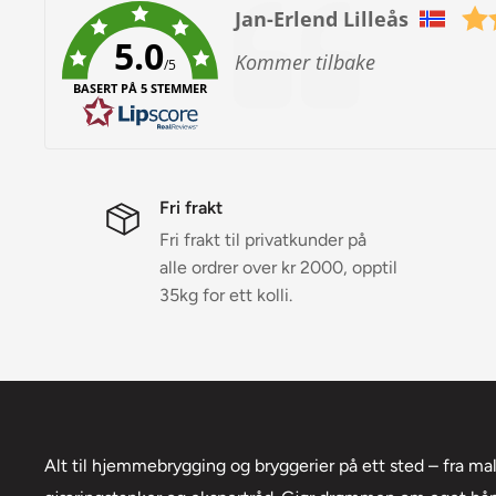
Forfatter:
tore kjenna
5.0
Tekst:
Veldig
/5
BASERT PÅ 5 STEMMER
Veldig bra!
Fri frakt
Fri frakt til privatkunder på
alle ordrer over kr 2000, opptil
35kg for ett kolli.
Alt til hjemmebrygging og bryggerier på ett sted – fra ma