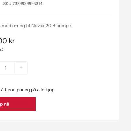
SKU:
7339929993314
 med o-ring til Novax 20 B pumpe.
pris
00 kr
a.)
 å tjene poeng på alle kjøp
p nå