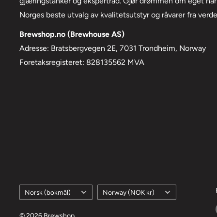
gjæringstanker og ekspertråd. Gjør drømmen om eget hånd
Norges beste utvalg av kvalitetsutstyr og råvarer fra verd
Brewshop.no (Brewhouse AS)
Adresse: Bratsbergvegen 2E, 7031 Trondheim, Norway
Foretaksregisteret: 828135562 MVA
Språk
Land/region
Norsk (bokmål)
Norway (NOK kr)
© 2026 Brewshop