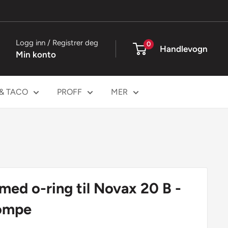
Logg inn / Registrer deg
0
Handlevogn
Min konto
 & TACO
PROFF
MER
med o-ring til Novax 20 B -
ompe