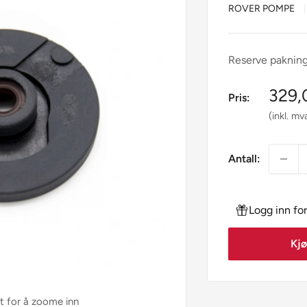
ROVER POMPE
Reserve pakning
Salgs
329,
Pris:
(inkl. mv
Antall:
Logg inn for
Kjø
et for å zoome inn