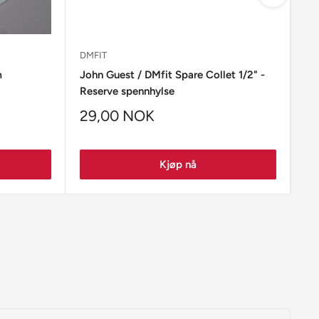
DMFIT
SP
m
John Guest / DMfit Spare Collet 1/2" -
Sp
Reserve spennhylse
ma
29,00 NOK
3
Kjøp nå