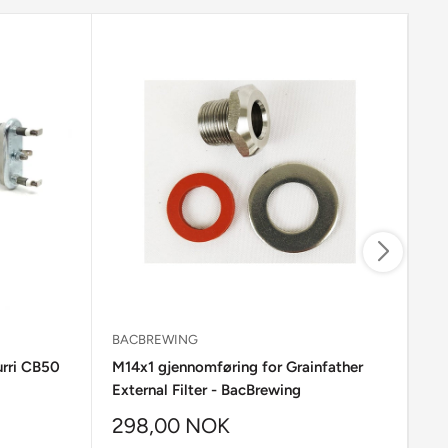
BACBREWING
GR
rri CB50
M14x1 gjennomføring for Grainfather
Si
External Filter - BacBrewing
298,00 NOK
3