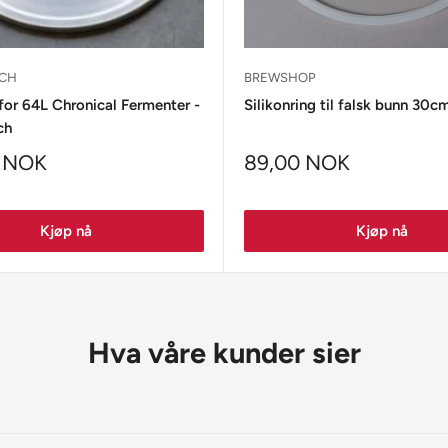
ECH
BREWSHOP
for 64L Chronical Fermenter -
Silikonring til falsk bunn 30c
ch
 NOK
89,00 NOK
Kjøp nå
Kjøp nå
Hva våre kunder sier