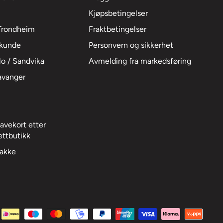
Kjøpsbetingelser
 Trondheim
Fraktbetingelser
fkunde
Personvern og sikkerhet
lo / Sandvika
Avmelding fra markedsføring
tavanger
avekort etter
ettbutikk
pakke