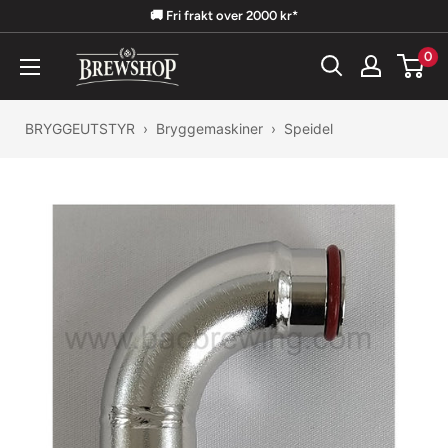
Hopp
🚚 Fri frakt over 2000 kr*
til
0
Brewshop
innholdet
BRYGGEUTSTYR
›
Bryggemaskiner
›
Speidel