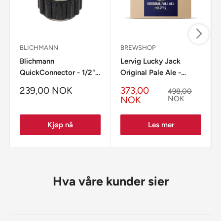
BLICHMANN
BREWSHOP
Blichmann
Lervig Lucky Jack
QuickConnector - 1/2"
Original Pale Ale -
nippel
allgrain ølsett
239,00 NOK
373,00
498,00
NOK
NOK
Kjøp nå
Les mer
Hva våre kunder sier