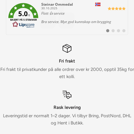
Forfatter:
Steinar Ommedal
Dato:
30.10.2025
5.0
Tekst:
Flott 👍 service
/5
BASERT PÅ 5 STEMMER
Bra service. Mye god kunnskap om brygging
Bytt
Bytt
Bytt
Bytt
til
til
til
til
#
#
#
#
testimonial
testimonial
testimonial
testimon
Fri frakt
Fri frakt til privatkunder på alle ordrer over kr 2000, opptil 35kg for
ett kolli.
Rask levering
Leveringstid er normalt 1–2 dager. Vi tilbyr Bring, PostNord, DHL
og Hent i Butikk.