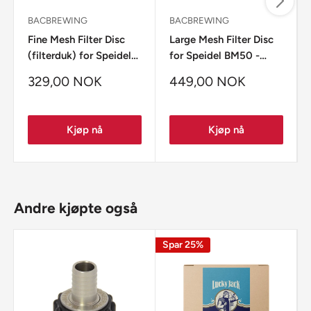
BACBREWING
BACBREWING
Fine Mesh Filter Disc
Large Mesh Filter Disc
(filterduk) for Speidel
for Speidel BM50 -
BM20 - BacBrewing
BacBrewing
329,00 NOK
449,00 NOK
Kjøp nå
Kjøp nå
Andre kjøpte også
Spar
25%
S